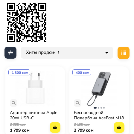
Хиты продаж
-1 300 сом
-400 сом
Адаптер питания Apple
Беспроводной
20W USB-C
Павербанк AceFast M18
(PD22.5W 10000mA)
3 099 сом
3 199 сом
1 799 сом
2 799 сом