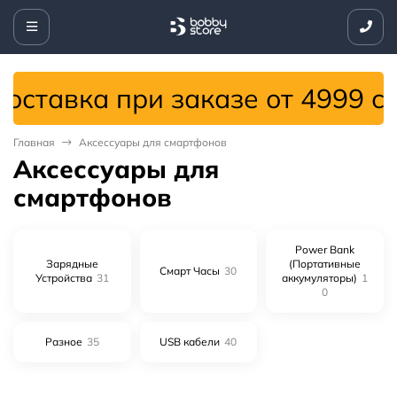
авка при заказе от 4999 сом!
Главная
Аксессуары для смартфонов
Аксессуары для
смартфонов
Power Bank
Зарядные
(Портативные
Смарт Часы
30
Устройства
31
аккумуляторы)
1
0
Разное
35
USB кабели
40