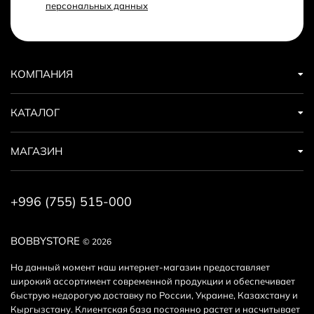
персональных данных
Кешбек с каждого заказа
За покупку аксессуаров для смартфонов вы получите
бонусы в размере от 3% до 15% от стоимости заказа. 1
КОМПАНИЯ
бонус = 1сом. Бонусами можно оплатить до 30% заказа.
КАТАЛОГ
Дополнительные скидки
Получайте дополнительные скидки на покупку аксессуара
МАГАЗИН
для смартфонов за регистрацию на сайте или за
публикацию отзыва! Подробнее
здесь
. А еще у нас есть
реферальная программа
.
+996 (755) 515-000
BOBBYSTORE
© 2026
На данный момент наш интернет-магазин предоставляет
широкий ассортимент современной продукции и обеспечивает
быструю недорогую доставку по России, Украине, Казахстану и
Кыргызстану. Клиентская база постоянно растет и насчитывает