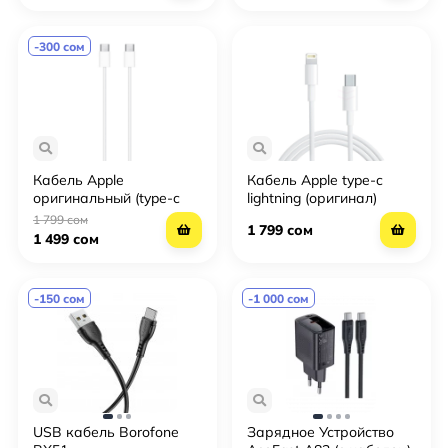
-300 сом
Кабель Apple
Кабель Apple type-c
оригинальный (type-c
lightning (оригинал)
type-c)
1 799 сом
1 799 сом
1 499 сом
-150 сом
-1 000 сом
USB кабель Borofone
Зарядное Устройство