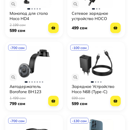
Монопод для стола
Сетевое зарядное
Hoco HD4
устройство HOCO
CS83A PD20W + QC3.0 с
2 199 сом
499 сом
дисплеем
599 сом
-700 сом
-100 сом
Автодержатель
Зарядное Устройство
Borofone BH123
Hoco N68 (Type-C)
Magnetic с вращением
1 499 сом
699 сом
на всю 360°
799 сом
599 сом
-700 сом
-130 сом