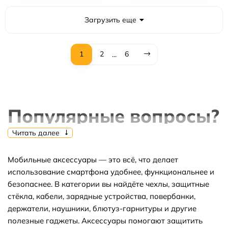
Загрузить еще
1
2
6
...
Популярные вопросы?
Читать далее
Мобильные аксессуары — это всё, что делает
⭐Какие самые популярные товары в
использование смартфона удобнее, функциональнее и
безопаснее. В категории вы найдёте чехлы, защитные
категории аксессуары для смартфонов?
стёкла, кабели, зарядные устройства, повербанки,
держатели, наушники, блютуз-гарнитуры и другие
полезные гаджеты. Аксессуары помогают защитить
⬇ Какие самые дешёвые товары в