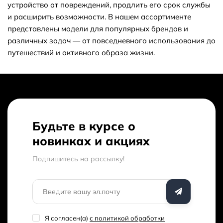
устройство от повреждений, продлить его срок службы
и расширить возможности. В нашем ассортименте
категории аксессуары для смартфонов?
представлены модели для популярных брендов и
различных задач — от повседневного использования до
путешествий и активного образа жизни.
Как получить скидку на товар или заказ?
Обязательно ли регистрироваться на
вашем сайте что бы оформить заказ?
Будьте в курсе о
новинках и акциях
Низкие цены
В магазине «Bobbystore» вы можете купить аксессуары для
Подпишитесь на рассылкy!
смартфонов по выгодной цене: от 99 сом до 38 599 сом. В
продаже представлено 169 товаров - выбирайте и
покупайте нужный аксессуар для смартфонов по
характеристикам, обзорам и отзывам. Доставим ваш
аксессуар для смартфонов до нужного адреса или пункта
Я согласен(a)
с политикой обработки
выдачи в Оше.