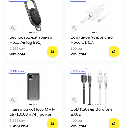
Беспроводной трекер
Зарядное Устройство
Hoco AirTag E91J
Hoco C140A
2 199 сом
399 сом
999 сом
299 сом
-500 сом
-200 сом
Павер банк Hoco MMJ-
USB Кабель Borofone
15 (10000 mAh) power
BX62
bank
1 999 сом
499 сом
1 499 сом
299 сом