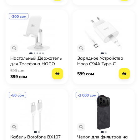
-300 сом
Настольный Держатель
Зарядное Устройство
для Телефона HOCO
Hoco C94A Type-C
HD6
699 сом
599 сом
399 сом
-50 сом
-2 000 сом
Кабель Borofone BX107
Чехол для фильтров на