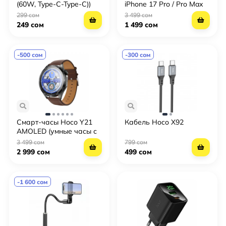
(60W, Type-C-Type-C))
iPhone 17 Pro / Pro Max
299 сом
3 499 сом
249 сом
1 499 сом
-500 сом
-300 сом
Смарт‑часы Hoco Y21
Кабель Hoco X92
AMOLED (умные часы с
Bluetooth‑звонками,
3 499 сом
799 сом
фитнес‑трекер)
2 999 сом
499 сом
-1 600 сом