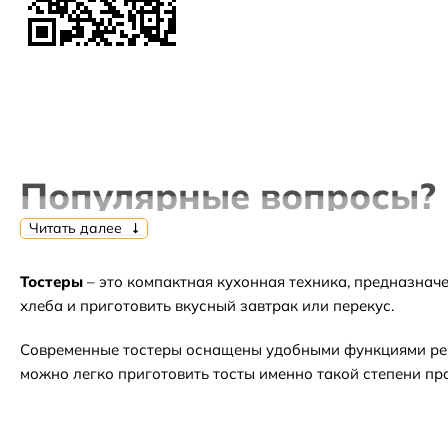
Популярные вопросы?
Читать далее
Тостеры
– это компактная кухонная техника, предназнач
⭐Какие самые популярные товары в категории Тосте
хлеба и приготовить вкусный завтрак или перекус.
Современные тостеры оснащены удобными функциями регу
можно легко приготовить тосты именно такой степени про
⬇ Какие самые дешёвые товары в категории Тостеры?