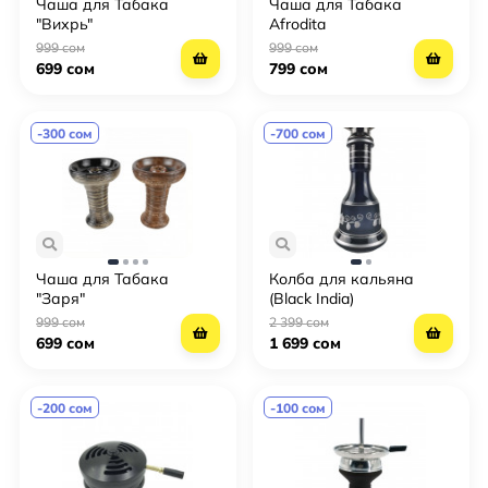
Чаша для Табака
Чаша для Табака
"Вихрь"
Afrodita
999 сом
999 сом
699 сом
799 сом
-300 сом
-700 сом
Чаша для Табака
Колба для кальяна
"Заря"
(Black India)
999 сом
2 399 сом
699 сом
1 699 сом
-200 сом
-100 сом