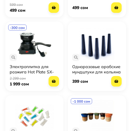
599 сом
499 сом
499 сом
-300 сом
Электроплитка для
Одноразовые арабские
розжига Hot Plate SX-
мундштуки для кальяна
A13
(100 шт. черные)
2 299 сом
399 сом
1 999 сом
-1 000 сом