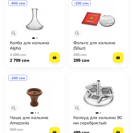
-600 сом
-100 сом
Колба для кальяна
Фольга для кальяна
Alpha
(50шт)
3 399 сом
399 сом
2 799 сом
299 сом
-200 сом
Чаша для кальяна
Калауд для кальяна 90
Amazonia
мм серебристый:
Металлическая чаша-
999 сом
499 сом