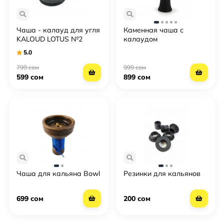
Чаша - калауд для угля
Каменная чаша с
KALOUD LOTUS №2
калаудом
5.0
799 сом
999 сом
599 сом
899 сом
Чаша для кальяна Bowl
Резинки для кальянов
699 сом
200 сом