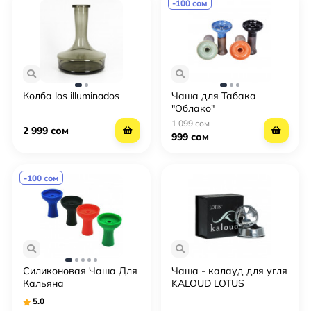
-100 сом
Колба los illuminados
Чаша для Табака
"Облако"
1 099 сом
2 999 сом
999 сом
-100 сом
Силиконовая Чаша Для
Чаша - калауд для угля
Кальяна
KALOUD LOTUS
5.0