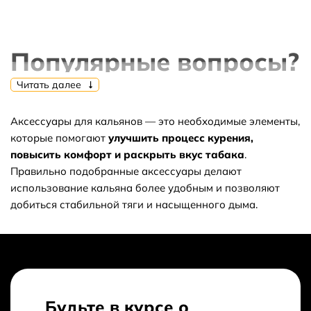
Популярные вопросы?
Читать далее
Аксессуары для кальянов — это необходимые элементы,
⭐Какие самые популярные товары в
которые помогают
улучшить процесс курения,
повысить комфорт и раскрыть вкус табака
.
категории аксессуары для кальянов?
Правильно подобранные аксессуары делают
использование кальяна более удобным и позволяют
добиться стабильной тяги и насыщенного дыма.
⬇ Какие самые дешёвые товары в
категории аксессуары для кальянов?
Как получить скидку на товар или заказ?
Будьте в курсе о