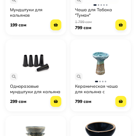
Мундштуки для
Чаша для Табака
кальянов
"Туман"
1 799 сом
199 сом
799 сом
Одноразовые
Керамическая чаша
мундштуки для кальяна
для кальяна с
(100 шт.)
ромбовидным узором
299 сом
799 сом