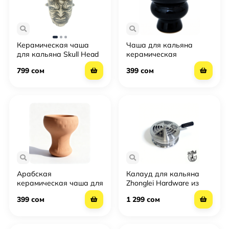
Керамическая чаша
Чаша для кальяна
для кальяна Skull Head
керамическая
— дизайнерская чаша в
классическая
799 сом
399 сом
форме черепа
(глазурованная)
универсальная для
табака
Арабская
Калауд для кальяна
керамическая чаша для
Zhonglei Hardware из
кальяна из глины —
алюминиевого сплава
399 сом
1 299 сом
классическая глиняная
чаша ручной работы
для табака