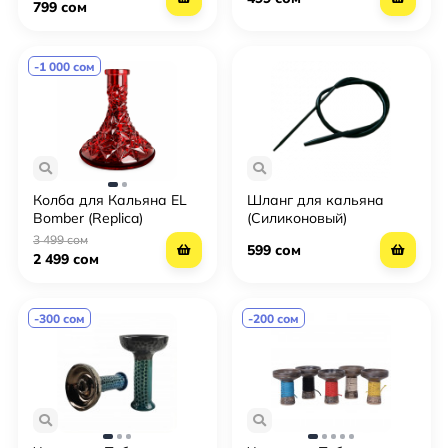
заменитель фольги,
799 сом
регулятор жара для
угля, ветрозащитный
углеродный барьер
-1 000 сом
Колба для Кальяна EL
Шланг для кальяна
Bomber (Replica)
(Силиконовый)
3 499 сом
599 сом
2 499 сом
-300 сом
-200 сом