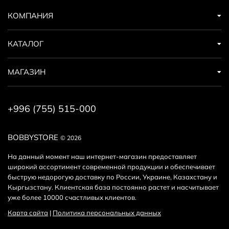
КОМПАНИЯ
Вес
1,8 кг
КАТАЛОГ
Размеры
уточнить
МАГАЗИН
Комплектация
Лампа, кронштейн/адаптер,
кабель питания,
руководство
(уточнить)
+996 (755) 515-000
Применение
Интервью, предметка,
BOBBYSTORE
© 2026
контент-студия,
видеосъёмка
На данный момент наш интернет-магазин предоставляет
широкий ассортимент современной продукции и обеспечивает
быструю недорогую доставку по России, Украине, Казахстану и
Кыргызстану. Клиентская база постоянно растет и насчитывает
уже более 10000 счастливых клиентов.
Карта сайта
|
Политика персональных данных