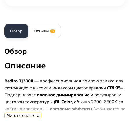
Обзор
Отзывы
0
Обзор
Описание
Bediro TJ300II
— профессиональная лампа-заливка для
фото/видео с высоким индексом цветопередачи
CRI 95+
.
Поддерживает
плавное диммирование
и регулировку
цветовой температуры (
Bi-Color
, обычно 2700–6500K); в
части комплектов —
световые эффекты
(уточняются по
комплектации). Корпус рассчитан на длительную
Читать далее
студийную работу, монтаж на стойку/штатив через
стандартный крепёж. Подходит для интервью,