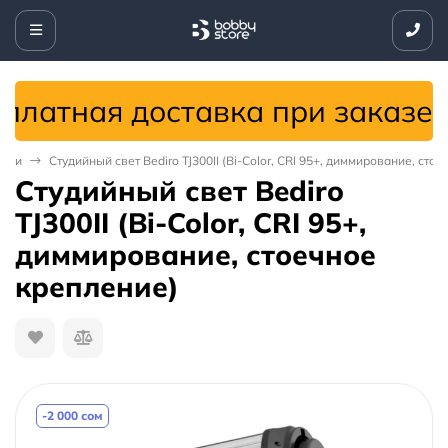
латная доставка при заказе от
тели
Студийный свет Bediro TJ300II (Bi-Color, CRI 95+, диммирование, сто
Студийный свет Bediro
TJ300II (Bi-Color, CRI 95+,
диммирование, стоечное
крепление)
-2 000 сом