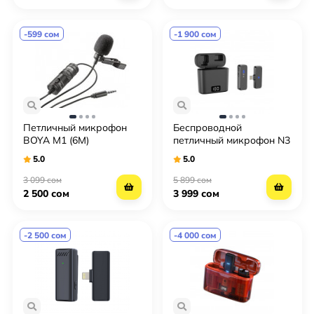
-599 сом
-1 900 сом
Петличный микрофон
Беспроводной
BOYA M1 (6М)
петличный микрофон N3
для iPhone (Одинарный)
5.0
5.0
(Петличка)
3 099 сом
5 899 сом
2 500 сом
3 999 сом
-2 500 сом
-4 000 сом