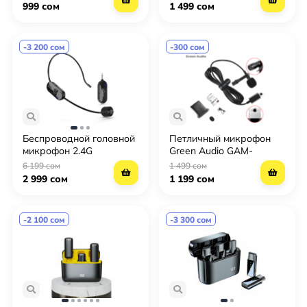
iPhone (lighting)
999 сом
1 499 сом
-3 200 сом
-300 сом
Беспроводной головной
Петличный микрофон
микрофон 2.4G
Green Audio GAM-
140(Iphone)
6 199 сом
1 499 сом
2 999 сом
1 199 сом
-2 100 сом
-3 300 сом