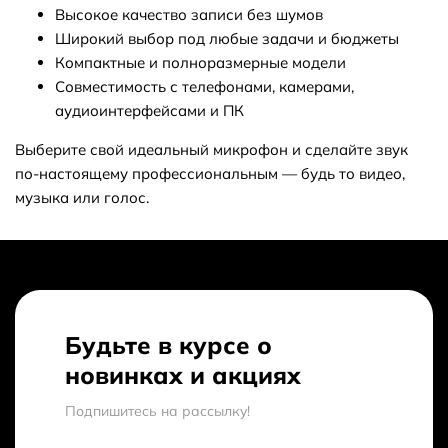
Высокое качество записи без шумов
представлено 228 товаров - выбирайте и покупайте нужный
микрофон по характеристикам, обзорам и отзывам.
Широкий выбор под любые задачи и бюджеты
Доставим ваш микрофон до нужного адреса или пункта
Компактные и полноразмерные модели
выдачи в Оше.
Совместимость с телефонами, камерами,
аудиоинтерфейсами и ПК
Кешбек с каждого заказа
Выберите свой идеальный микрофон и сделайте звук
За покупку микрофонов вы получите бонусы в размере от
по-настоящему профессиональным — будь то видео,
3% до 15% от стоимости заказа. 1 бонус = 1сом. Бонусами
музыка или голос.
можно оплатить до 30% заказа.
Дополнительные скидки
Получайте дополнительные скидки на покупку микрофона
за регистрацию на сайте или за публикацию отзыва!
Подробнее
здесь
. А еще у нас есть
реферальная
Будьте в курсе о
программа
.
новинках и акциях
Подпишитесь на рассылкy!