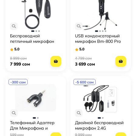
Беспроводной
USB конденсаторный
петличный микрофон
микрофон Bm-800 Pro
Kimafun KM-G130-1
(на треноге)
5.0
5.0
8 999 сом
4 799 сом
7 999 сом
3 699 сом
-300 сом
-5 600 сом
Телефонный Адаптер
Двойной беспроводной
Для Микрофона и
микрофон 2.4G
Наушников 2in1
599 сом
9 999 сом