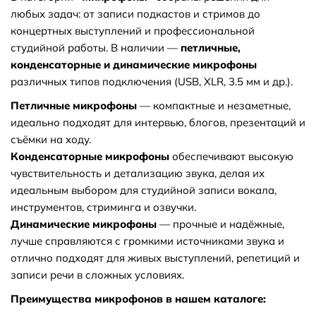
любых задач: от записи подкастов и стримов до
категории микрофоны?
концертных выступлений и профессиональной
студийной работы. В наличии —
петличные,
конденсаторные и динамические микрофоны
⬇ Какие самые дешёвые товары в
различных типов подключения (USB, XLR, 3.5 мм и др.).
категории микрофоны?
Петличные микрофоны
— компактные и незаметные,
идеально подходят для интервью, блогов, презентаций и
съёмки на ходу.
Как получить скидку на товар или заказ?
Конденсаторные микрофоны
обеспечивают высокую
чувствительность и детализацию звука, делая их
идеальным выбором для студийной записи вокала,
инструментов, стриминга и озвучки.
Обязательно ли регистрироваться на
Динамические микрофоны
— прочные и надёжные,
вашем сайте что бы оформить заказ?
лучше справляются с громкими источниками звука и
отлично подходят для живых выступлений, репетиций и
Низкие цены
записи речи в сложных условиях.
В магазине «Bobbystore» вы можете купить микрофоны по
Преимущества микрофонов в нашем каталоге:
выгодной цене: от 50 сом до 86 999 сом. В продаже