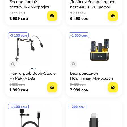
Беспроводной
Двойной беспроводной
петличный микрофон
петличный микрофон
J13 PRO
S16S (Lightning)
5 099 сом
9 799 сом
2 999 сом
6 499 сом
-3 100 сом
-1 500 сом
Пантограф BobbyStudio
Беспроводной
HYPER-MD33
Петличный Микрофон
Kinyo M36 (двойной)
5 099 сом
9 499 сом
1 999 сом
7 999 сом
-1 100 сом
-200 сом