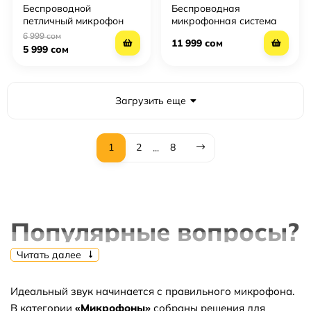
Беспроводной
Беспроводная
петличный микрофон
микрофонная система
S60 (2 передатчика +
DJI Mic Mini 2 (2 TX + 1
6 999 сом
11 999 сом
приёмник Lightning/USB-
RX + Charging Case)
5 999 сом
C, кейс-зарядка,
шумоподавление)
Загрузить еще
1
2
8
...
Популярные вопросы?
Читать далее
Идеальный звук начинается с правильного микрофона.
⭐Какие самые популярные товары в
В категории
«Микрофоны»
собраны решения для