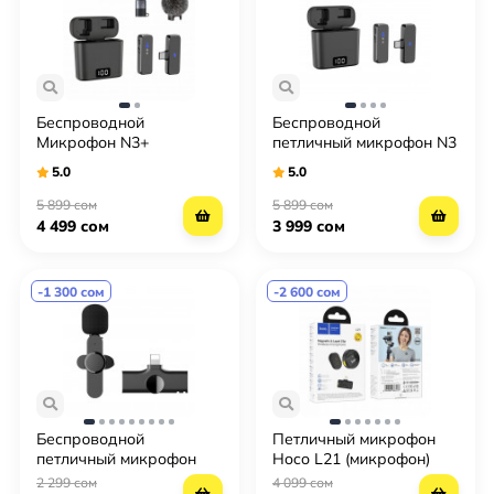
Беспроводной
Беспроводной
Микрофон N3+
петличный микрофон N3
(Lightning, Type-C)
Type-C (Одинарный)
5.0
5.0
(Петличка)
(Петличка)
5 899 сом
5 899 сом
4 499 сом
3 999 сом
-1 300 сом
-2 600 сом
Беспроводной
Петличный микрофон
петличный микрофон
Hoco L21 (микрофон)
K11 для телефона -
2 299 сом
4 099 сом