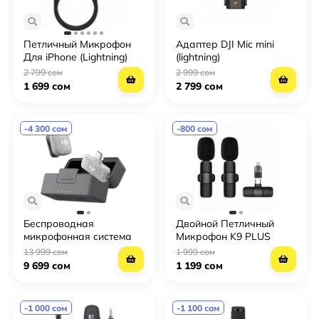
Петличный Микрофон
Адаптер DJI Mic mini
Для iPhone (Lightning)
(lightning)
3m
2 799 сом
2 999 сом
1 699 сом
2 799 сом
-4 300 сом
-800 сом
Беспроводная
Двойной Петличный
микрофонная система
Микрофон K9 PLUS
DJI Mic Mini 2 (1 TX + 1
(Type-C, Lightning)
13 999 сом
1 999 сом
Mobile RX + Charging
(Петличка)
9 699 сом
1 199 сом
Case)
-1 000 сом
-1 100 сом