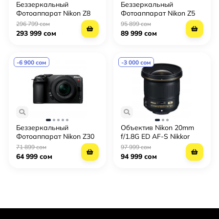
Беззеркальный
Беззеркальный
Фотоаппарат Nikon Z8
Фотоаппарат Nikon Z5
Body
Body
296 799 сом
95 899 сом
293 999 сом
89 999 сом
-6 900 сом
-3 000 сом
Беззеркальный
Объектив Nikon 20mm
Фотоаппарат Nikon Z30
f/1.8G ED AF-S Nikkor
Kit 16-50mm f/3.5-6.3
71 899 сом
97 999 сом
64 999 сом
94 999 сом