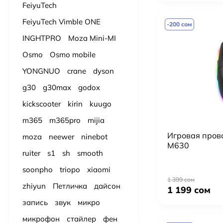
FeiyuTech
FeiyuTech Vimble ONE
-200 сом
INGHTPRO
Moza Mini-MI
Osmo
Osmo mobile
YONGNUO
crane
dyson
g30
g30max
godox
kickscooter
kirin
kuugo
m365
m365pro
mijia
Игровая пров
moza
neewer
ninebot
M630
ruiter
s1
sh
smooth
soonpho
triopo
xiaomi
1 399 сом
zhiyun
Петличка
дайсон
1 199 сом
запись
звук
микро
микрофон
стайлер
фен