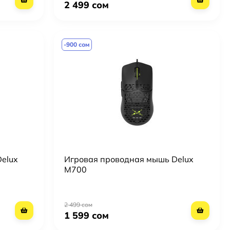
2 499 сом
-900 сом
elux
Игровая проводная мышь Delux
M700
2 499 сом
1 599 сом