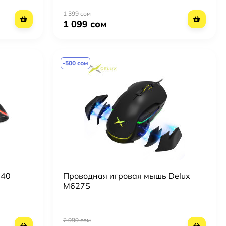
1 399 сом
1 099 сом
-500 сом
940
Проводная игровая мышь Delux
M627S
2 999 сом