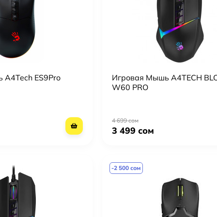
 A4Tech ES9Pro
Игровая Мышь A4TECH BL
W60 PRO
4 699 сом
3 499 сом
-2 500 сом