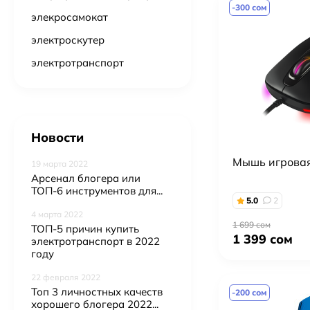
-300 сом
элекросамокат
электроскутер
электротранспорт
Новости
Мышь игрова
19 марта 2022
Арсенал блогера или
ТОП-6 инструментов для...
5.0
2
4 марта 2022
1 699 сом
ТОП-5 причин купить
1 399 сом
электротранспорт в 2022
году
Профессиональный студийный свет Pro Studio: Bediro TJ300II Bi-Color + октобокс 95см + 2×RGB LED панели (U880+ PRO и U600+ PRO) + стойки + штатив F-660TK с магнитным держателем
22 февраля 2022
34 999 сом
Топ 3 личностных качеств
-200 сом
40 291 сом
хорошего блогера 2022...