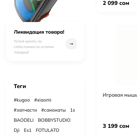
2 099 сом
Ликвидация товара!
Успей купить по
себестоимости остатки
товаров!
Теги
Игровая мышь
#kugoo
#xiaomi
#запчасти
#самокаты
1s
BAODELI
BOBBYSTUDIO
3 199 сом
Dji
Es1
FOTULATO