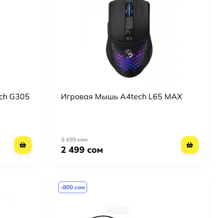
ch G305
Игровая Мышь A4tech L65 MAX
3 199 сом
2 499 сом
-800 сом