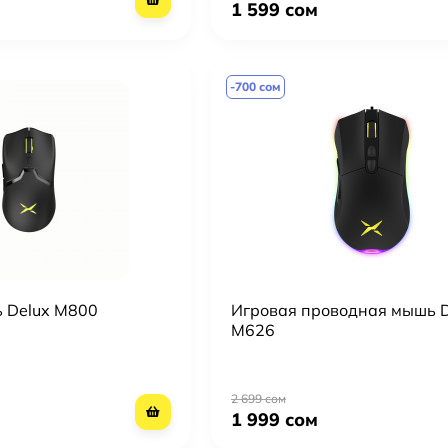
1 599 сом
-700 сом
 Delux M800
Игровая проводная мышь D
M626
2 699 сом
1 999 сом