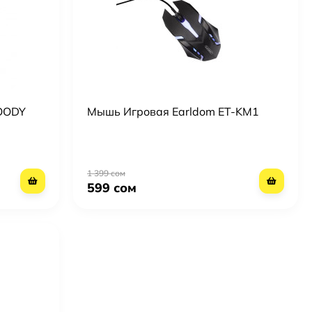
OODY
Мышь Игровая Earldom ET-KM1
1 399 сом
599 сом