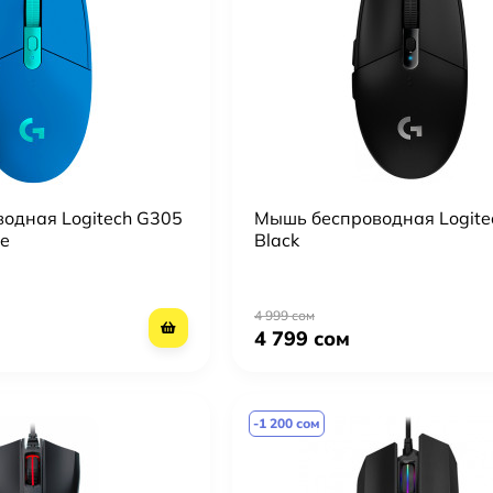
одная Logitech G305
Мышь беспроводная Logite
ue
Black
4 999 сом
4 799 сом
-1 200 сом