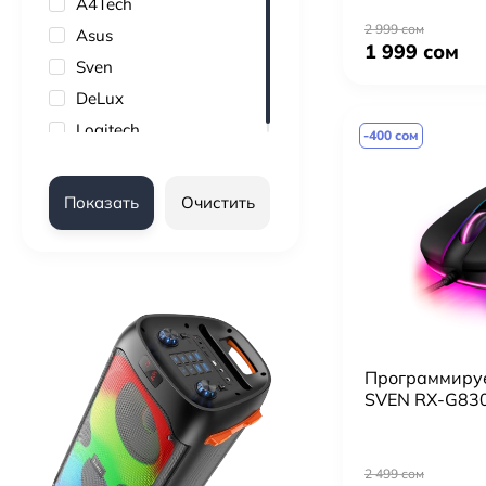
A4Tech
2 999 сом
Asus
1 999 сом
Sven
DeLux
Logitech
-400 сом
Показать
Очистить
Программиру
SVEN RX-G83
2 499 сом