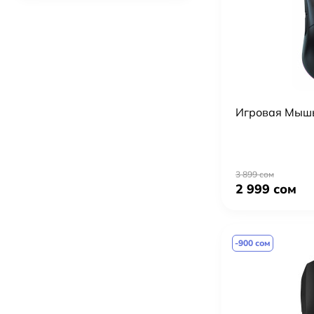
Штатив Weifeng WT-3520
1 999 сом
6 499 сом
Беспроводной петличный микрофон S30 с шумоподавлением и зарядным кейсом, USB-C и Lightning, для iPhone и Android
6 499 сом
6 999 сом
Игровая Мышь
Видеосвет LUXCEO L60W RGB | LED RGB Bi-Color 2500K–6500K, 60 Вт, студийный свет для фото и видео
11 999 сом
13 999 сом
3 899 сом
Cветодиодный осветитель Yongnuo YM-40SE Pocket Fill Light — компактный LED-свет для фото и видео
2 999 сом
3 999 сом
Студийный свет Bediro TJ300II (Bi-Color, CRI 95+, диммирование, стоечное крепление)
-900 сом
13 999 сом
15 999 сом
Кальян Misha Rebel Lemon — дизайнерский кальян из нержавеющей стали, желтый корпус
6 499 сом
7 799 сом