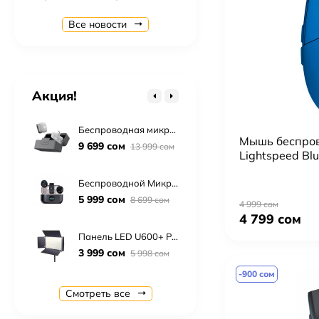
Профессиональный студийный свет Pro Studio Max с фоном: Bediro TJ300II + октобокс 95см + 2×RGB LED панели (U880+ PRO и U600+ PRO) + бумажный фон 2×3м + усиленные стойки 2.8м + штатив F-660TK
Все новости
41 999 сом
53 783 сом
Квадрокоптер DJI Mini 5 Pro Fly More Combo (DJI RC 2)
119 999 сом
Акция!
Беспроводная микрофонная система DJI Mic Mini 2 (1 TX + 1 Mobile RX + Charging Case)
Мышь беспров
9 699 сом
13 999 сом
Lightspeed Bl
Беспроводной Микрофон K31 Pro (Type-C, Lightning) (Петличка)
5 999 сом
8 699 сом
4 999 сом
4 799 сом
Панель LED U600+ PRO (RGB)
3 999 сом
5 998 сом
-900 сом
Кальян Darkside Moon (52см)
Смотреть все
4 299 сом