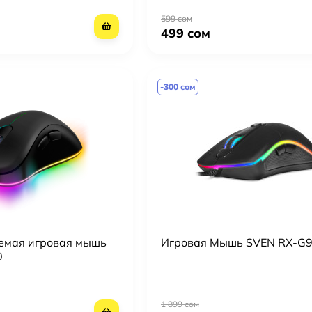
599 сом
499 сом
-300 сом
емая игровая мышь
Игровая Мышь SVEN RX-G
0
1 899 сом