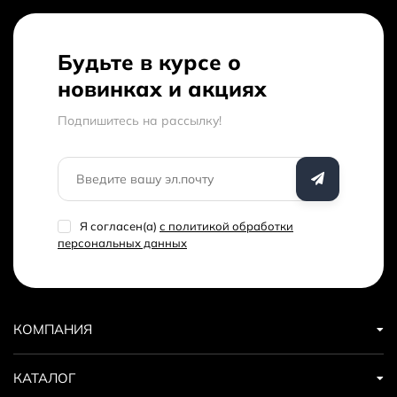
Низкие цены
Будьте в курсе о
В магазине «Bobbystore» вы можете купить Игровые кресла
новинках и акциях
по выгодной цене: от 13 999 сом до 35 099 сом. В продаже
представлено 40 товаров - выбирайте и покупайте нужный
Подпишитесь на рассылкy!
Игровое кресло по характеристикам, обзорам и отзывам.
Доставим ваш Игровое кресло до нужного адреса или
пункта выдачи в Оше.
Кешбек с каждого заказа
Я согласен(a)
с политикой обработки
За покупку Игровых кресел вы получите бонусы в размере
персональных данных
от 3% до 15% от стоимости заказа. 1 бонус = 1сом. Бонусами
можно оплатить до 30% заказа.
Дополнительные скидки
КОМПАНИЯ
Получайте дополнительные скидки на покупку Игрового
кресла за регистрацию на сайте или за публикацию отзыва!
КАТАЛОГ
Подробнее
здесь
. А еще у нас есть
реферальная