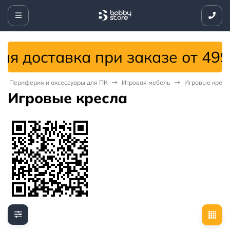
доставка при заказе от 4999 с
Периферия и аксессуары для ПК
Игровая мебель
Игровые кресл
Игровые кресла