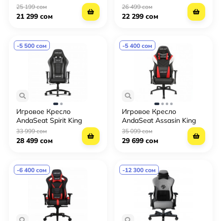
(Black&Red)
25 199 сом
26 499 сом
21 299 сом
22 299 сом
-5 500 сом
-5 400 сом
Игровое Кресло
Игровое Кресло
AndaSeat Spirit King
AndaSeat Assasin King
(Grey & Black)
33 999 сом
35 099 сом
28 499 сом
29 699 сом
-6 400 сом
-12 300 сом