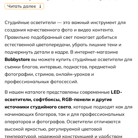
Читать далее
Студийные осветители — это важный инструмент для
⭐Какие самые популярные товары в
создания качественного фото и видео контента.
Правильно подобранный свет помогает добиться
категории Студийные осветители?
естественной цветопередачи, убрать лишние тени и
подчеркнуть детали в кадре. В интернет-магазине
Bobbystore
вы можете купить студийные осветители для
⬇ Какие самые дешёвые товары в
съемки блогов, интервью, подкастов, предметной
фотографии, стримов, онлайн-уроков и
категории Студийные осветители?
профессиональных фотосессий.
В нашем каталоге представлены современные
LED-
Как получить скидку на товар или заказ?
осветители, софтбоксы, RGB-панели и другие
источники студийного света
, которые подходят как для
начинающих блогеров, так и для профессиональных
операторов и фотографов. Осветители отличаются
Обязательно ли регистрироваться на
высокой яркостью, регулируемой цветовой
вашем сайте что бы оформить заказ?
температурой, надежной конструкцией и удобством