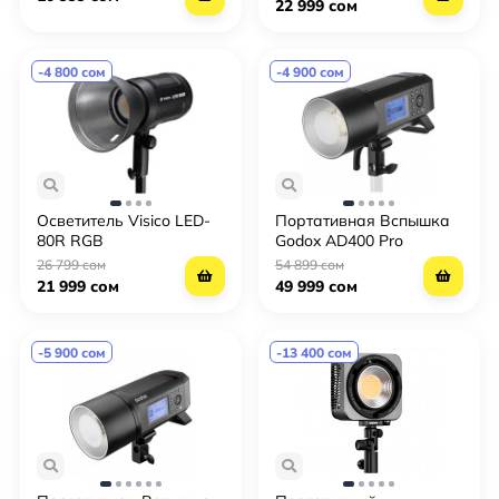
22 999 сом
-4 800 сом
-4 900 сом
Осветитель Visico LED-
Портативная Вспышка
80R RGB
Godox AD400 Pro
26 799 сом
54 899 сом
21 999 сом
49 999 сом
-5 900 сом
-13 400 сом