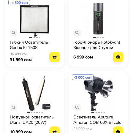
-4 500 сом
Гибкий Осветитель
Гобо-Фонарь Fotokvant
Godox FL150S
Sidande для Студии
36 499 сом
6 999 сом
31 999 сом
-3 000 сом
Надувной осветитель
Осветитель Aputure
Ulanzi UA20 (20W)
Amaran COB 60X Bi color
25 999 сом
10 999 сом