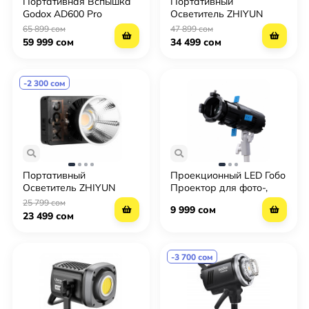
Портативная Вспышка
Портативный
Godox AD600 Pro
Осветитель ZHIYUN
Molus G200
65 899 сом
47 899 сом
59 999 сом
34 499 сом
-2 300 сом
Портативный
Проекционный LED Гобо
Осветитель ZHIYUN
Проектор для фото-,
Molus X100
видео- и сценического
25 799 сом
9 999 сом
освещения (10-40W,
23 499 сом
2700K-6500K)
-3 700 сом