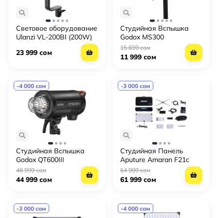
Световое оборудование
Студийная Вспышка
Ulanzi VL-200BI (200W)
Godox MS300
15 699 сом
23 999 сом
11 999 сом
-4 000 сом
-3 000 сом
Студийная Вспышка
Студийная Панель
Godox QT600III
Aputure Amaran F21c
RGB
48 999 сом
64 999 сом
44 999 сом
61 999 сом
-3 000 сом
-4 000 сом