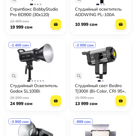
Стрипбокс BobbyStudio
Студийный осветитель
Pro BD900 (30x120)
ADDWING PL-100A
22 499 сом
10 999 сом
19 999 сом
-1 400 сом
-2 000 сом
Студийный Осветитель
Студийный свет Bediro
Godox SL100Bi
TJ300II (Bi-Color, CRI 95+,
диммирование, стоечное
26 399 сом
15 999 сом
крепление)
24 999 сом
13 999 сом
-3 900 сом
-999 сом