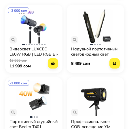
-2 000 сом
Видеосвет LUXCEO
Надувной портативный
L60W RGB | LED RGB Bi-
светодиодный свет
Color 2500K–6500K, 60
Ulanzi UA12 Air Tube
13 999 сом
8 499 сом
Вт, студийный свет для
Light (12W)
11 999 сом
фото и видео
-2 000 сом
Портативный студийный
Профессиональное
свет Bediro T401
COB-освещение YM-