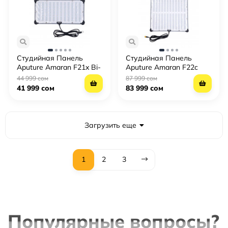
Студийная Панель
Студийная Панель
Aputure Amaran F21x Bi-
Aputure Amaran F22c
Color
RGB
44 999 сом
87 999 сом
41 999 сом
83 999 сом
Загрузить еще
1
2
3
Популярные вопросы?