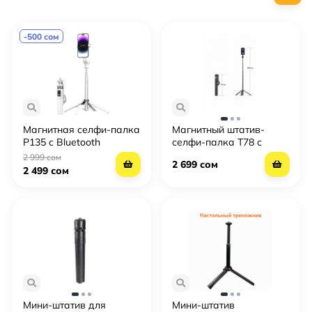
-500 сом
Магнитная селфи-палка
Магнитный штатив-
P135 с Bluetooth
селфи-палка T78 с
пультом — штатив 4 в 1
Bluetooth пультом и
2 999 сом
2 699 сом
держателем для
2 499 сом
смартфона
Мини-штатив для
Мини-штатив