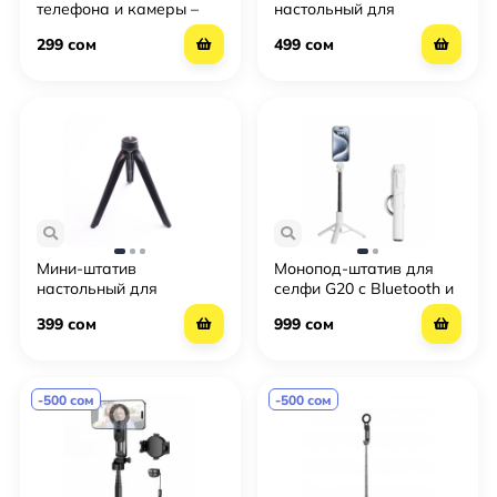
телефона и камеры –
настольный для
компактный держатель
видеокамеры — лёгкий
299 сом
499 сом
аксессуаров
пластиковый трипод
Мини-штатив
Монопод-штатив для
настольный для
селфи G20 с Bluetooth и
телефона и камеры —
магнитным держателем
399 сом
999 сом
компактная подставка
для прямых трансляций
-500 сом
-500 сом