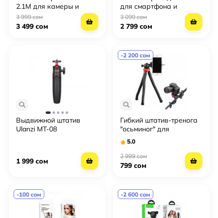
2.1М для камеры и
для смартфона и
смартфона с пультом
камеры (180 см,
3 999 сом
3 099 сом
дистанционного
Bluetooth-пульт, 3D-
3 499 сом
2 799 сом
управления
головка)
-2 200 сом
Выдвижной штатив
Гибкий штатив-тренога
Ulanzi MT-08
"осьминог" для
цифровой камеры и
5.0
смартфона
2 999 сом
1 999 сом
799 сом
-100 сом
-2 600 сом