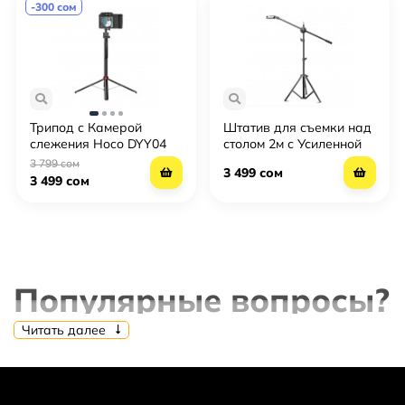
-300 сом
Трипод с Камерой
Штатив для съемки над
слежения Hoco DYY04
столом 2м с Усиленной
Стойкой
3 799 сом
3 499 сом
3 499 сом
Популярные вопросы?
Читать далее
⭐Какие самые популярные товары в