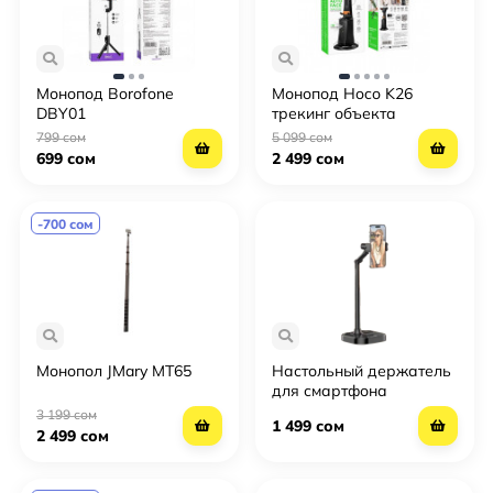
Монопод Borofone
Монопод Hoco K26
DBY01
трекинг объекта
799 сом
5 099 сом
699 сом
2 499 сом
-700 сом
Монопол JMary MT65
Настольный держатель
для смартфона
PLOKAMA DT-100
3 199 сом
1 499 сом
2 499 сом