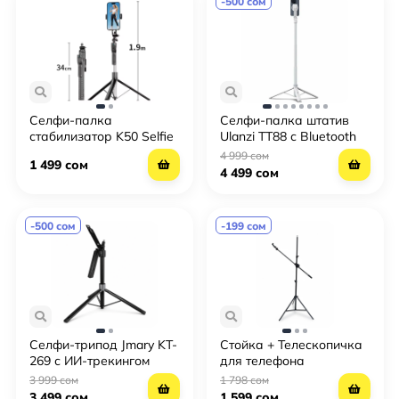
-500 сом
Селфи-палка
Селфи-палка штатив
стабилизатор K50 Selfie
Ulanzi TT88 с Bluetooth
Stick Stabilizer — ручной
пультом и
4 999 сом
1 499 сом
стабилизатор для
телескопической ручкой
4 499 сом
смартфона с триподом
для смартфона
-500 сом
-199 сом
Селфи-трипод Jmary KT-
Стойка + Телескопичка
269 с ИИ-трекингом
для телефона
лица — высота до 190
(Журавль)
3 999 сом
1 798 сом
см, съемный пульт,
3 499 сом
1 599 сом