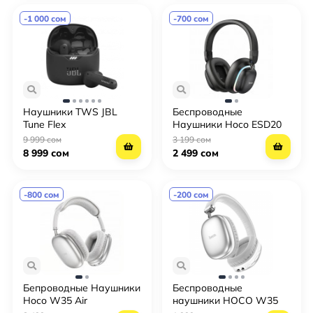
-1 000 сом
-700 сом
Наушники TWS JBL
Беспроводные
Tune Flex
Наушники Hoco ESD20
9 999 сом
3 199 сом
8 999 сом
2 499 сом
-800 сом
-200 сом
Бепроводные Наушники
Беспроводные
Hoco W35 Air
наушники HOCO W35
Max