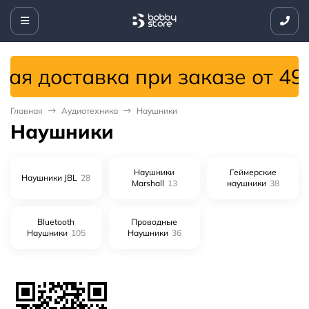
 доставка при заказе от 4999 
Главная
Аудиотехника
Наушники
Наушники
Наушники
Геймерские
Наушники JBL
28
Marshall
13
наушники
38
Bluetooth
Проводные
Наушники
105
Наушники
36