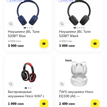
Наушники JBL Tune
Наушники JBL Tune
520BT Blue
520BT Black
4 999 сом
4 999 сом
3 999 сом
3 999 сом
Беспроводные
TWS наушники Hoco
наушники Hoco W67 с
EQ100 (AI) —
Bluetooth 5.3 и
встроенный ИИ-
1 999 сом
2 499 сом
стереозвуком
переводчик на 134