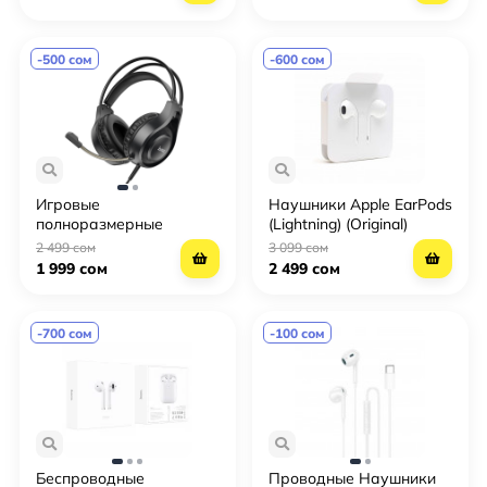
языка, кейс-подставка
для телефона и
Bluetooth 5.4
-500 сом
-600 сом
Игровые
Наушники Apple EarPods
полноразмерные
(Lightning) (Original)
наушники hoco. W106
2 499 сом
3 099 сом
Tiger gaming headset с
1 999 сом
2 499 сом
микрофоном
-700 сом
-100 сом
Беспроводные
Проводные Наушники