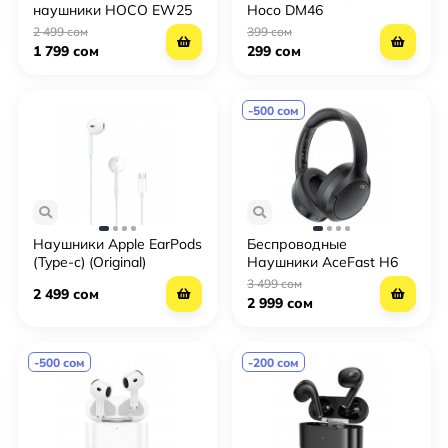
наушники HOCO EW25
Hoco DM46
2 499 сом
399 сом
1 799 сом
299 сом
-500 сом
Наушники Apple EarPods
Беспроводные
(Type-c) (Original)
Наушники AceFast H6
ANC
3 499 сом
2 499 сом
2 999 сом
-500 сом
-200 сом