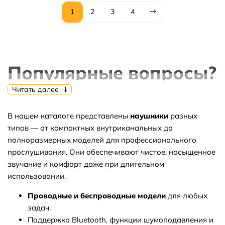
1
2
3
4
Популярные вопросы?
Читать далее
В нашем каталоге представлены
наушники
разных
⭐Какие самые популярные товары в
типов — от компактных внутриканальных до
полноразмерных моделей для профессионального
категории наушники?
прослушивания. Они обеспечивают чистое, насыщенное
звучание и комфорт даже при длительном
использовании.
⬇ Какие самые дешёвые товары в
Проводные и беспроводные модели
для любых
категории наушники?
задач.
Поддержка Bluetooth, функции шумоподавления и