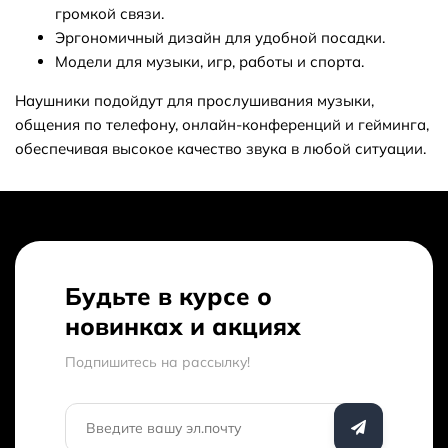
громкой связи.
Как получить скидку на товар или заказ?
Эргономичный дизайн для удобной посадки.
Модели для музыки, игр, работы и спорта.
Наушники подойдут для прослушивания музыки,
Обязательно ли регистрироваться на
общения по телефону, онлайн-конференций и гейминга,
вашем сайте что бы оформить заказ?
обеспечивая высокое качество звука в любой ситуации.
Низкие цены
В магазине «Bobbystore» вы можете купить наушники по
выгодной цене: от 299 сом до 31 899 сом. В продаже
представлено 107 товаров - выбирайте и покупайте нужные
Будьте в курсе о
наушники по характеристикам, обзорам и отзывам.
Доставим ваши наушники до нужного адреса или пункта
новинках и акциях
выдачи в Оше.
Подпишитесь на рассылкy!
Кешбек с каждого заказа
За покупку наушников вы получите бонусы в размере от 3%
до 15% от стоимости заказа. 1 бонус = 1сом. Бонусами