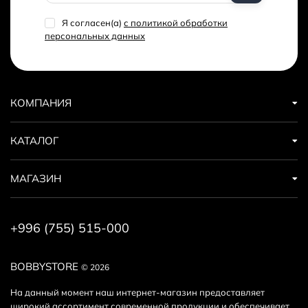
можно оплатить до 30% заказа.
Я согласен(a)
с политикой обработки
персональных данных
Дополнительные скидки
Получайте дополнительные скидки на покупку наушников
за регистрацию на сайте или за публикацию отзыва!
Подробнее
здесь
. А еще у нас есть
реферальная
КОМПАНИЯ
программа
.
КАТАЛОГ
МАГАЗИН
+996 (755) 515-000
BOBBYSTORE
© 2026
На данный момент наш интернет-магазин предоставляет
широкий ассортимент современной продукции и обеспечивает