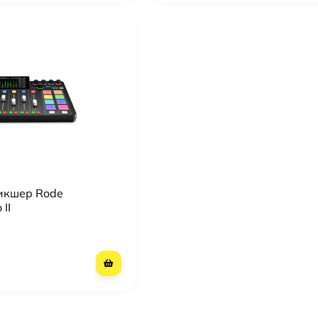
икшер Rode
 II