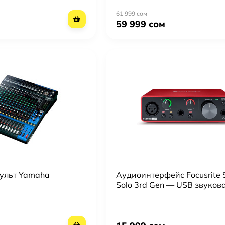
61 999 сом
59 999 сом
ульт Yamaha
Аудиоинтерфейс Focusrite S
Solo 3rd Gen — USB звуков
для записи вокала и инстр