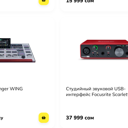
15 999 сом
nger WING
Студийный звуковой USB-
интерфейс Focusrite Scarlett
Gen
37 999 сом
су