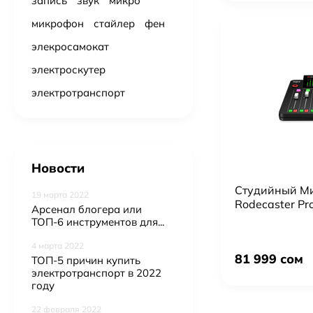
запись
звук
микро
микрофон
стайлер
фен
элекросамокат
электроскутер
электротранспорт
Новости
Студийный М
19 марта 2022
Rodecaster Pro
Арсенал блогера или
ТОП-6 инструментов для...
4 марта 2022
81 999 сом
ТОП-5 причин купить
электротранспорт в 2022
году
Профессиональный студийный свет Pro Studio: Bediro TJ300II Bi-Color + октобокс 95см + 2×RGB LED панели (U880+ PRO и U600+ PRO) + стойки + штатив F-660TK с магнитным держателем
22 февраля 2022