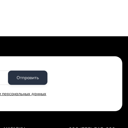
Дополнительные скидки
икшеров
Получайте дополнительные скидки на
т 3% до
покупку Студийного Аудио Микшера за
 = 1сом.
регистрацию на сайте или за публикацию
% заказа.
отзыва! Подробнее
здесь
. А еще у нас есть
реферальная программа
.
Отправить
ки персональных данных