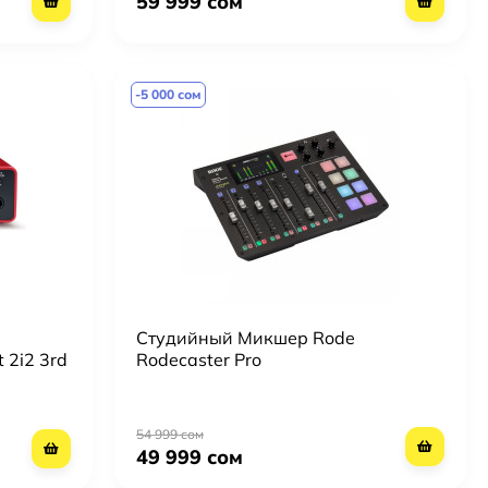
59 999 сом
-5 000 сом
Студийный Микшер Rode
 2i2 3rd
Rodecaster Pro
54 999 сом
49 999 сом