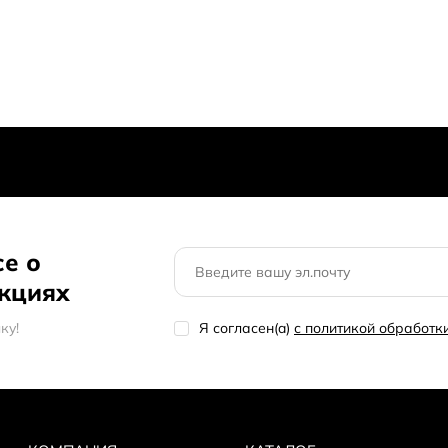
Кешбек с каждого заказа
store» вы можете купить
За покупку Студийных Аудио М
Микшеры по выгодной
вы получите бонусы в размере о
 до 239 999 сом. В
15% от стоимости заказа. 1 бонус
ено 10 товаров -
Бонусами можно оплатить до 30
пайте нужный Студийный
характеристикам, обзорам
им ваш Студийный Аудио
о адреса или пункта
се о
акциях
кy!
Я согласен(a)
с политикой обработ