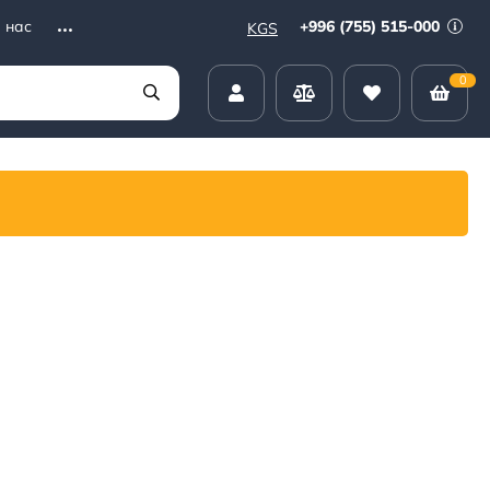
+996 (755) 515-000
 нас
KGS
0