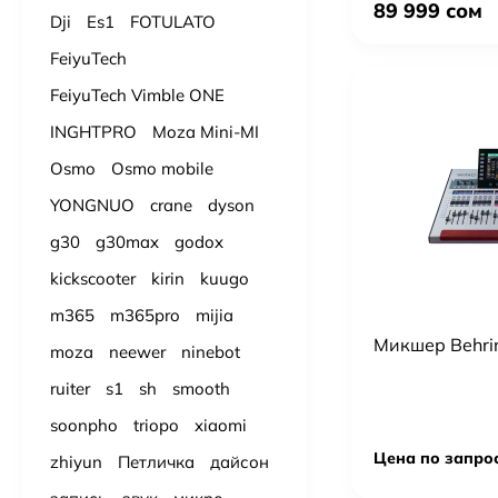
89 999 сом
Dji
Es1
FOTULATO
FeiyuTech
FeiyuTech Vimble ONE
INGHTPRO
Moza Mini-MI
Osmo
Osmo mobile
YONGNUO
crane
dyson
g30
g30max
godox
kickscooter
kirin
kuugo
m365
m365pro
mijia
Микшер Behri
moza
neewer
ninebot
ruiter
s1
sh
smooth
soonpho
triopo
xiaomi
Цена по запро
zhiyun
Петличка
дайсон