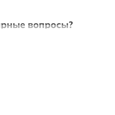
рные вопросы?
 популярные товары в категории Студийные Аудио Микшер
е дешёвые товары в категории Студийные Аудио Микшеры?
скидку на товар или заказ?
ли регистрироваться на вашем сайте что бы оформить заказ