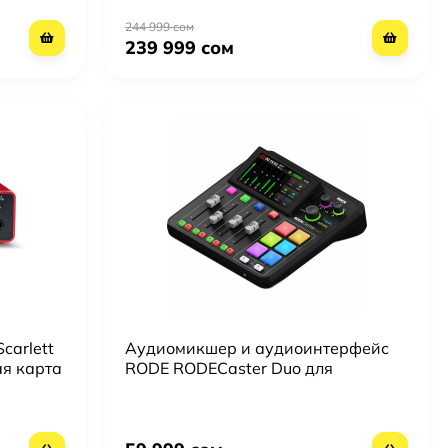
244 999 сом
239 999 сом
carlett
Аудиомикшер и аудиоинтерфейс
ая карта
RODE RODECaster Duo для
ументов
подкастов, стриминга и записи —
профессиональный микшерный
пульт с сенсорным экраном и USB