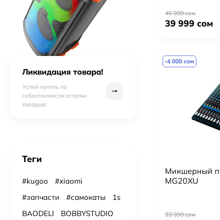
45 999 сом
39 999 сом
-4 000 сом
Ликвидация товара!
Успей купить по
себестоимости остатки
товаров!
Теги
Микшерный п
MG20XU
#kugoo
#xiaomi
#запчасти
#самокаты
1s
BAODELI
BOBBYSTUDIO
93 999 сом