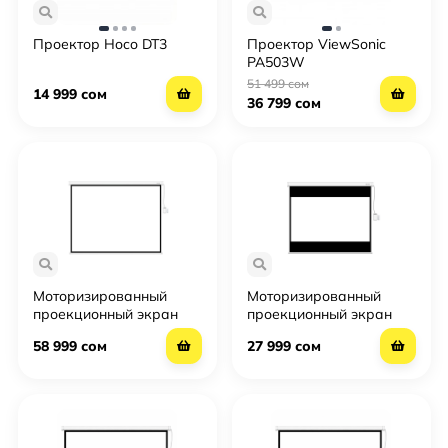
Проектор Hoco DT3
Проектор ViewSonic
PA503W
51 499 сом
14 999 сом
36 799 сом
Моторизированный
Моторизированный
проекционный экран
проекционный экран
Deluxe DLS-
Deluxe DLS-
58 999 сом
27 999 сом
ERC406х305W с
ERC274х206W с
пультом Д/У (394x295 см,
пультом Д/У (266x198 см,
4:3, Matt White)
4:3, Matt White)