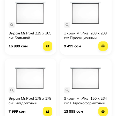
Экран Mr.Pixel 229 x 305
Экран Mr.Pixel 203 x 203
см: Большой
см: Проекционный
проекционный экран
экран среднего
16 999 сом
9 499 сом
(2.29 x 3.05 м) формата
формата (2.03 x 2.03 м) с
4:3 с ручным
ручным управлением
управлением
Экран Mr.Pixel 178 x 178
Экран Mr.Pixel 150 x 264
см: Квадратный
см: Широкоформатный
проекционный экран
проекционный экран
7 999 сом
13 999 сом
(1.78 x 1.78 м) с ручным
(1.5 x 2.64 м) 16:9 для