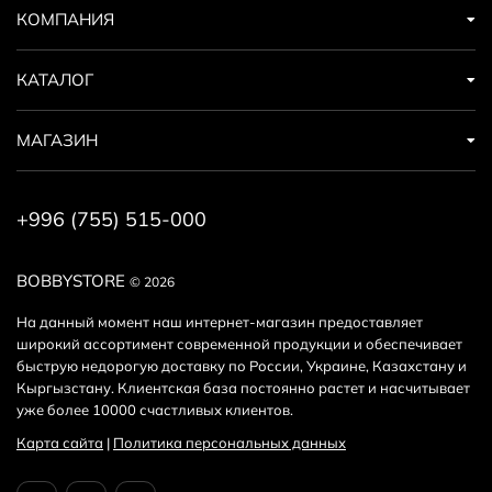
Получайте дополнительные скидки на покупку проектора
КОМПАНИЯ
за регистрацию на сайте или за публикацию отзыва!
Подробнее
здесь
. А еще у нас есть
реферальная
КАТАЛОГ
программа
.
МАГАЗИН
+996 (755) 515-000
BOBBYSTORE
© 2026
На данный момент наш интернет-магазин предоставляет
широкий ассортимент современной продукции и обеспечивает
быструю недорогую доставку по России, Украине, Казахстану и
Кыргызстану. Клиентская база постоянно растет и насчитывает
уже более 10000 счастливых клиентов.
Карта сайта
|
Политика персональных данных