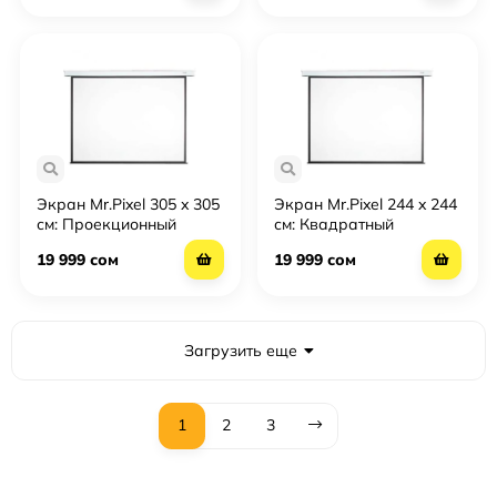
механизмом возврата
домашнего кинотеатра
и презентаций
Экран Mr.Pixel 305 x 305
Экран Mr.Pixel 244 x 244
см: Проекционный
см: Квадратный
экран большого
проекционный экран
19 999 сом
19 999 сом
формата (3.05 x 3.05 м) с
(2.44 x 2.44 м) с
ручным механизмом
электроприводом и
возврата
пультом ДУ
Загрузить еще
1
2
3