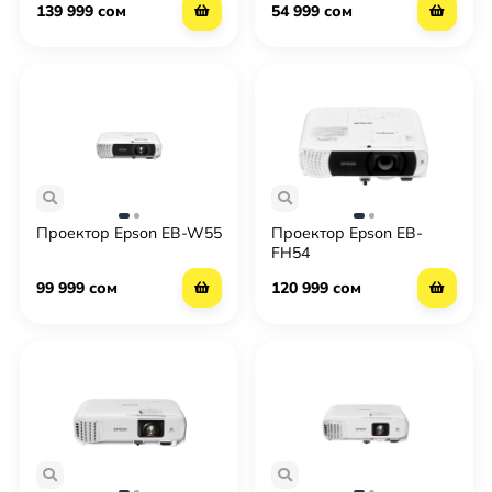
139 999 сом
54 999 сом
Проектор Epson EB-W55
Проектор Epson EB-
FH54
99 999 сом
120 999 сом