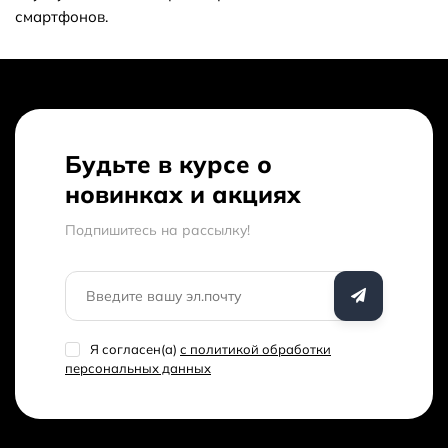
смартфонов.
Обязательно ли регистрироваться на
вашем сайте что бы оформить заказ?
Низкие цены
В магазине «Bobbystore» вы можете купить проекторы по
Будьте в курсе о
выгодной цене: от 6 299 сом до 799 999 сом. В продаже
представлено 70 товаров - выбирайте и покупайте нужный
новинках и акциях
проектор по характеристикам, обзорам и отзывам.
Подпишитесь на рассылкy!
Доставим ваш проектор до нужного адреса или пункта
выдачи в Оше.
Кешбек с каждого заказа
За покупку проекторов вы получите бонусы в размере от
Я согласен(a)
с политикой обработки
3% до 15% от стоимости заказа. 1 бонус = 1сом. Бонусами
персональных данных
можно оплатить до 30% заказа.
Дополнительные скидки