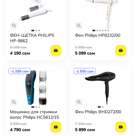
ФЕН-ЩЕТКА PHILIPS
Фен Philips HP8232/00
HP-8662
6 199 сом
5 999 сом
4 190 сом
5 099 сом
-1 209 сом
-1 500 сом
Машинка для стрижки
Фен Philips BHD272/00
волос Philips HC5612/15
5 999 сом
7 399 сом
4 790 сом
5 899 сом