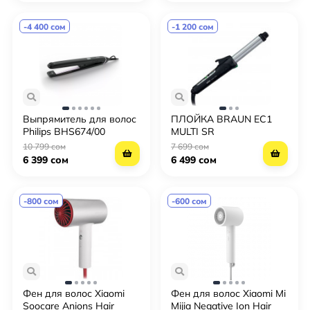
-4 400 сом
-1 200 сом
Выпрямитель для волос
ПЛОЙКА BRAUN EC1
Philips BHS674/00
MULTI SR
10 799 сом
7 699 сом
6 399 сом
6 499 сом
-800 сом
-600 сом
Фен для волос Xiaomi
Фен для волос Xiaomi Mi
Soocare Anions Hair
Mijia Negative Ion Hair