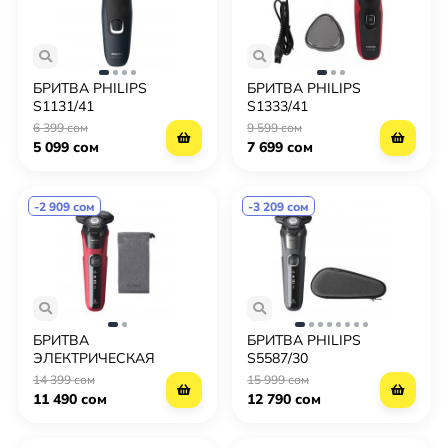
БРИТВА PHILIPS
БРИТВА PHILIPS
S1131/41
S1333/41
6 399 сом
9 599 сом
5 099 сом
7 699 сом
-2 909 сом
-3 209 сом
БРИТВА
БРИТВА PHILIPS
ЭЛЕКТРИЧЕСКАЯ
S5587/30
PHILIPS S5583/10
14 399 сом
15 999 сом
11 490 сом
12 790 сом