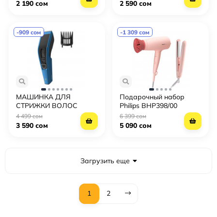
2 190 сом
2 590 сом
-909 сом
-1 309 сом
МАШИНКА ДЛЯ
Подарочный набор
СТРИЖКИ ВОЛОС
Philips BHP398/00
PHILIPS HC3522/15
4 499 сом
6 399 сом
3 590 сом
5 090 сом
Загрузить еще
1
2