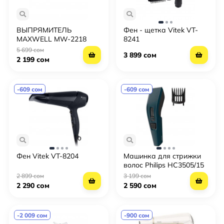
ВЫПРЯМИТЕЛЬ
Фен - щетка Vitek VT-
MAXWELL MW-2218
8241
5 699 сом
3 899 сом
2 199 сом
-609 сом
-609 сом
Фен Vitek VT-8204
Машинка для стрижки
волос Philips HC3505/15
2 899 сом
3 199 сом
2 290 сом
2 590 сом
-2 009 сом
-900 сом