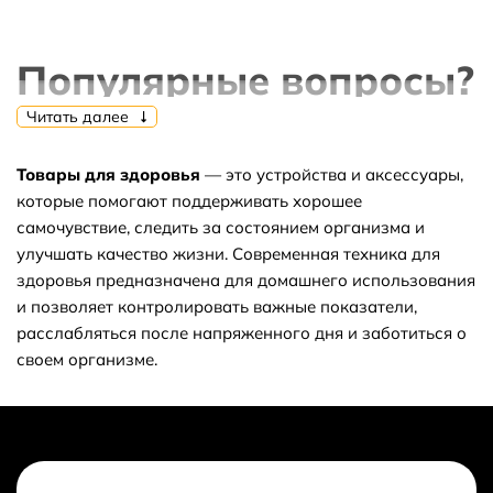
Популярные вопросы?
Читать далее
Товары для здоровья
— это устройства и аксессуары,
⭐Какие самые популярные товары в
которые помогают поддерживать хорошее
самочувствие, следить за состоянием организма и
категории Красота и Здоровье?
улучшать качество жизни. Современная техника для
здоровья предназначена для домашнего использования
и позволяет контролировать важные показатели,
⬇ Какие самые дешёвые товары в
расслабляться после напряженного дня и заботиться о
своем организме.
категории Красота и Здоровье?
Как получить скидку на товар или заказ?