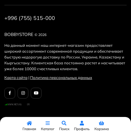
Получайте дополнительные скидки на покупку Товара и
Здоровье за регистрацию на сайте или за публикацию
+996 (755) 515-000
отзыва! Подробнее
здесь
. А еще у нас есть
реферальная
программа
.
BOBBYSTORE
© 2026
На данный момент наш интернет-магазин предоставляет
широкий ассортимент современной продукции и обеспечивает
быструю недорогую доставку по России, Украине, Казахстану и
Кыргызстану. Клиентская база постоянно растет и насчитывает
уже более 10000 счастливых клиентов.
Карта сайта
|
Политика персональных данных
Главная
Каталог
Поиск
Профиль
Корзина