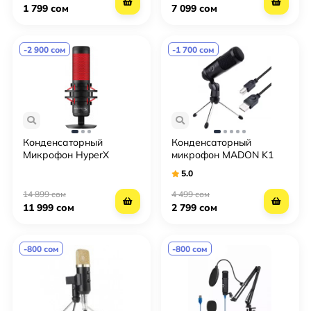
1 799 сом
7 099 сом
-2 900 сом
-1 700 сом
Конденсаторный
Конденсаторный
Микрофон HyperX
микрофон MADON K1
QuadCast Mic
(USB)
5.0
14 899 сом
4 499 сом
11 999 сом
2 799 сом
-800 сом
-800 сом