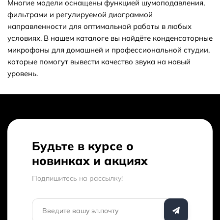
Многие модели оснащены функцией шумоподавления,
фильтрами и регулируемой диаграммой
направленности для оптимальной работы в любых
Как получить скидку на товар или заказ?
условиях. В нашем каталоге вы найдёте конденсаторные
микрофоны для домашней и профессиональной студии,
которые помогут вывести качество звука на новый
Обязательно ли регистрироваться на
уровень.
вашем сайте что бы оформить заказ?
Низкие цены
В магазине «Bobbystore» вы можете купить конденсаторные
микрофоны по выгодной цене: от 599 сом до 86 999 сом. В
Будьте в курсе о
продаже представлено 52 товара - выбирайте и покупайте
новинках и акциях
нужный конденсаторный микрофон по характеристикам,
обзорам и отзывам. Доставим ваш конденсаторный
Подпишитесь на рассылкy!
микрофон до нужного адреса или пункта выдачи в Оше.
Кешбек с каждого заказа