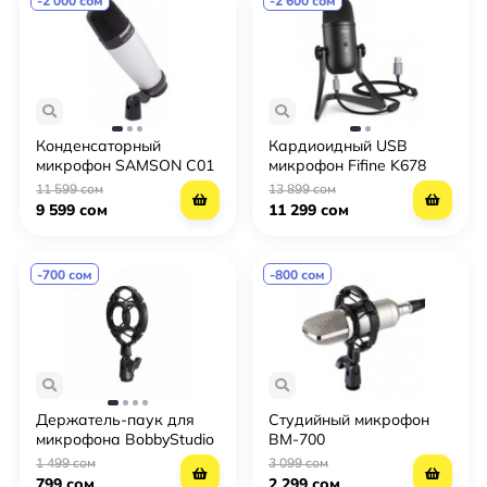
-2 000 сом
-2 600 сом
Конденсаторный
Кардиоидный USB
микрофон SAMSON C01
микрофон Fifine K678
11 599 сом
13 899 сом
9 599 сом
11 299 сом
-700 сом
-800 сом
Держатель-паук для
Студийный микрофон
микрофона BobbyStudio
BM-700
SXN-4
1 499 сом
3 099 сом
799 сом
2 299 сом