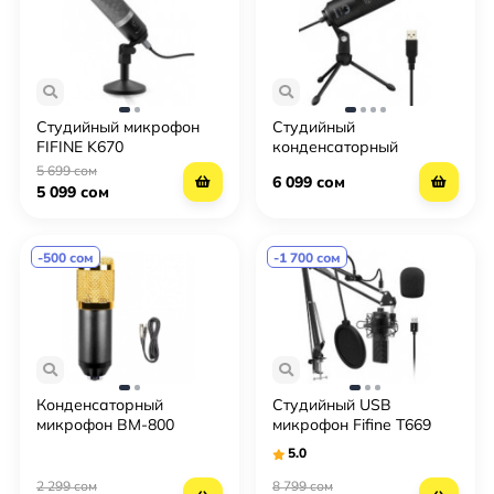
Cтудийный микрофон
Cтудийный
FIFINE K670
конденсаторный
микрофон FIFINE K669
5 699 сом
6 099 сом
5 099 сом
-500 сом
-1 700 сом
Конденсаторный
Студийный USB
микрофон BM-800
микрофон Fifine T669
(Только микрофон)
5.0
2 299 сом
8 799 сом