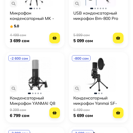
Микрофон
USB конденсаторный
конденсаторный MK -
микрофон Bm-800 Pro
F100TL
5.0
4 499 сом
5 899 сом
3 699 сом
5 099 сом
-2 600 сом
-800 сом
Конденсаторный
Конденсаторный
Микрофон YANMAI Q8
микрофон Yanmai SF-
777
9 399 сом
6 499 сом
6 799 сом
5 699 сом