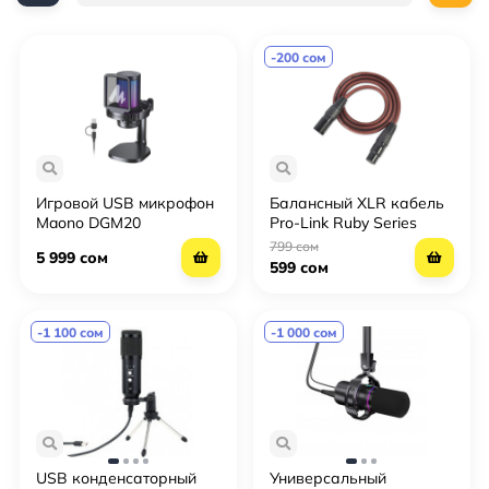
-200 сом
Игровой USB микрофон
Балансный XLR кабель
Maono DGM20
Pro-Link Ruby Series
GamerWave RGB с
(1.5м, 3м, 5м) —
799 сом
5 999 сом
шумоподавлением,
Профессиональный
599 сом
кардиоидный, для
медный аудиокабель в
стриминга и записи
цвете «Красный Рубин»
-1 100 сом
-1 000 сом
USB конденсаторный
Универсальный