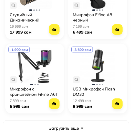
Студийный
Микрофон Fifine A8
Динамический
черный
Микрофон RODE PodMic
19 999 сом
7 199 сом
17 999 сом
6 499 сом
-1 900 сом
-3 500 сом
Микрофон с
USB Микрофон Flash
кронштейном FiFine A6T
DM30
7 899 сом
12 499 сом
5 999 сом
8 999 сом
Загрузить еще