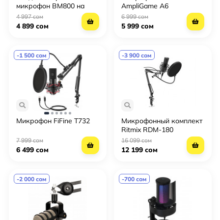
микрофон BM800 на
AmpliGame A6
треноге + фантомное
4 997 сом
6 999 сом
питание
4 899 сом
5 999 сом
-1 500 сом
-3 900 сом
Микрофон FiFine T732
Микрофонный комплект
Ritmix RDM-180
7 999 сом
16 099 сом
6 499 сом
12 199 сом
-2 000 сом
-700 сом