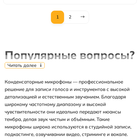
1
2
Популярные вопросы?
Читать далее
Конденсаторные микрофоны — профессиональное
⭐Какие самые популярные товары в
решение для записи голоса и инструментов с высокой
детализацией и естественным звучанием. Благодаря
категории конденсаторные микрофоны?
широкому частотному диапазону и высокой
чувствительности они идеально передают нюансы
тембра, делая звук чистым и объёмным. Такие
⬇ Какие самые дешёвые товары в
микрофоны широко используются в студийной записи,
подкастинге, озвучивании видео, стриминге и вокале.
категории конденсаторные микрофоны?