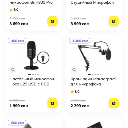
микрофон Bm-800 Pro
Студийный Микрофон
(на треноге)
RGB Mic (Петличка)
5.0
4 799 сом
4 999 сом
3 699 сом
3 999 сом
-400 сом
-1 400 сом
Настольный микрофон
Кронштейн (пантограф)
Hoco L25 USB с RGB
для микрофона
подсветкой для стрима,
BobbyStudio MD35
5.0
игр и записи
2 399 сом
3 699 сом
1 999 сом
2 299 сом
-600 сом