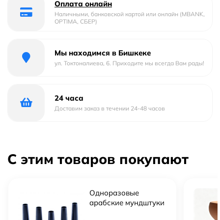
Оплата онлайн
Колба
Наличными, банковской картой или онлайн (MBANK,
Шахта
OPTIMA, СБЕР)
Блюдце
Порт для шланга
Мы находимся в Бишкеке
Шланг
ул. Токтоналиева, 6. Приходите мы всегда Вам рады!
24 часа
Доставим заказ в течении 24-48 часов
С этим товаров покупают
Одноразовые
арабские мундштуки
для кальяна (100 шт.