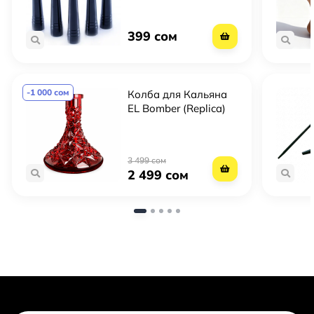
черные)
399 сом
-1 000 сом
Колба для Кальяна
EL Bomber (Replica)
3 499 сом
2 499 сом