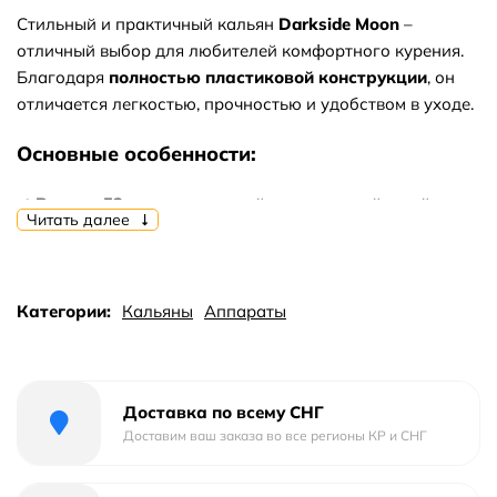
Стильный и практичный кальян
Darkside Moon
–
отличный выбор для любителей комфортного курения.
Благодаря
полностью пластиковой конструкции
, он
отличается легкостью, прочностью и удобством в уходе.
Основные особенности:
✔
Высота 52 см
– компактный, но с хорошей тягой.
Читать далее
✔
Полностью пластиковый корпус
– не боится
падений, не ржавеет и не впитывает запахи.
✔
Стильный дизайн
– лаконичный и современный
внешний вид.
Категории:
Кальяны
Аппараты
✔
Удобная разборная конструкция
– легко мыть и
транспортировать.
✔
Подходит для активного использования
– идеален
Доставка по всему СНГ
для вечеринок, поездок и домашних посиделок.
Доставим ваш заказа во все регионы КР и СНГ
Комплектация: