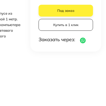
Под заказ
пусе из
ой 1 метр.
 компьютера
Купить в 1 клик
етевого
ного
Заказать через: