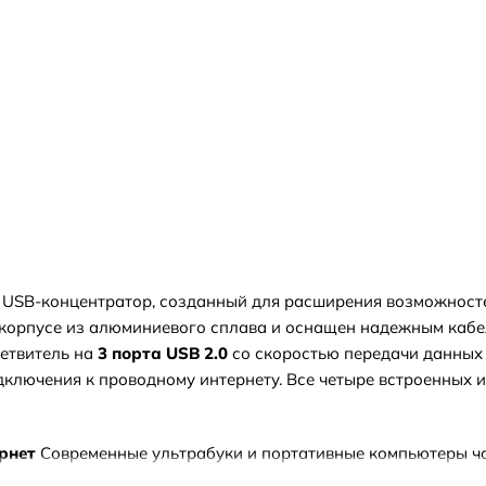
SB-концентратор, созданный для расширения возможносте
 корпусе из алюминиевого сплава и оснащен надежным кабе
ветвитель на
3 порта USB 2.0
со скоростью передачи данных 
дключения к проводному интернету. Все четыре встроенных
рнет
Современные ультрабуки и портативные компьютеры ча
чается. USB-хаб Hoco HB1D легко решает эту проблему, прев