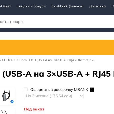
-Ответ
Скидки и бонусы
Cashback (Бонусы)
Доставка
О
B-Hub 4-в-1 Hoco HB1D (USB-A на 3×USB-A + RJ45 Ethernet, 1м)
(USB-A на 3×USB-A + RJ45 E
Оформить в рассрочку MBANK
?
Под заказ