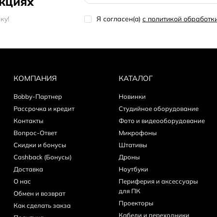
акциях
кy!
Я согласен(a)
с политикой обработ
нешняя сетевая карта
Alloy)
етке
КОМПАНИЯ
КАТАЛОГ
Bobby-Партнер
Новинки
Рассрочка и кредит
Студийное оборудование
Контакты
Фото и видеооборудование
)
Вопрос-Ответ
Микрофоны
Скидки и бонусы
Штативы
Cashback (Бонусы)
Дроны
Доставка
Ноутбуки
О нас
Периферия и аксессуары
для ПК
Обмен и возврат
Проекторы
Как сделать закза
Кабели и переходники