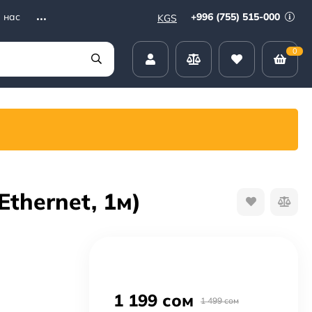
+996 (755) 515-000
 нас
KGS
0
thernet, 1м)
1 199 сом
1 499 сом