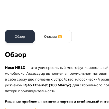
Обзор
Отзывы
0
Обзор
Hoco HB1D
— это универсальный многофункциональный U
моноблока. Аксессуар выполнен в премиальном матовом
в себе сразу два полезных устройства: классический раз
разъемом
RJ45 Ethernet (100 Мбит/с)
для стабильного по
потери производительности.
Решение проблемы нехватки портов и стабильный инте
разъем для интернет-кабеля в них практически не встре