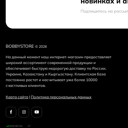
новинках и 
Модель
: HB1D (4-in-1 USB Hub)
Подпишитесь на рассыл
Тип устройства
: Портативный USB-концентратор / в
Интерфейс подключения (Вход)
: USB-A
Материал корпуса
: Алюминиевый сплав (Aluminium 
Тип кабеля
: Усиленный, в тканевой нейлоновой опл
Цвет
: Металлический серый (Metal gray)
BOBBYSTORE
© 2026
Выходные интерфейсы и порты:
На данный момент наш интернет-магазин предоставляет
широкий ассортимент современной продукции и
Количество выходных разъемов
: 4
обеспечивает быструю недорогую доставку по России,
USB-порты
: 3 × USB-A 2.0
Украине, Казахстану и Кыргызстану. Клиентская база
Скорость USB-интерфейса
: до 480 Мбит/с (480Mbps
постоянно растет и насчитывает уже более 10000
Сетевой порт (LAN)
: 1 × RJ45 Ethernet
счастливых клиентов.
Скорость сетевого порта
: 100 Мбит/с (100Mbps)
Карта сайта
|
Политика персональных данных
Габариты и особенности:
Длина кабеля
: 1 метр (1M)
Размеры корпуса
: 94.6 х 15 х 7.5 мм