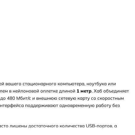
й вашего стационарного компьютера, ноутбука или
лем в нейлоновой оплетке длиной
1 метр
. Хаб объединяет
до 480 Мбит/с и внешнюю сетевую карту со скоростным
 интерфейса поддерживают одновременную работу без
сто лишены достаточного количества USB-портов, а
ращая один штатный порт USB-A в четыре полноценных