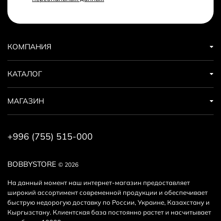
Акустический стандарт
: Hi-Fi Audio
Акустические параметры и интерфейсы:
КОМПАНИЯ
Размер динамика
: Полнодиапазонный 105 мм +
высокочастотный твитер
Максимальная / Пиковая мощность
: 15 Вт (Peak
КАТАЛОГ
Power)
Источники воспроизведения
: Bluetooth (BT), USB-
МАГАЗИН
диск (USB flash), карты памяти TF (MicroSD),
аудиовход AUX
Световые эффекты
: Крупное кольцевое RGB-
+996 (755) 515-000
освещение Symphony LED lights
Панель управления и звуковые эффекты:
BOBBYSTORE
© 2026
Кнопка переключения режимов и световых
На данный момент наш интернет-магазин предоставляет
широкий ассортимент современной продукции и обеспечивает
эффектов (Mode / Light effect)
быструю недорогую доставку по России, Украине, Казахстану и
Кнопки управления треками и громкостью (Вперед
Кыргызстану. Клиентская база постоянно растет и насчитывает
/ Назад / Громкость +/-)