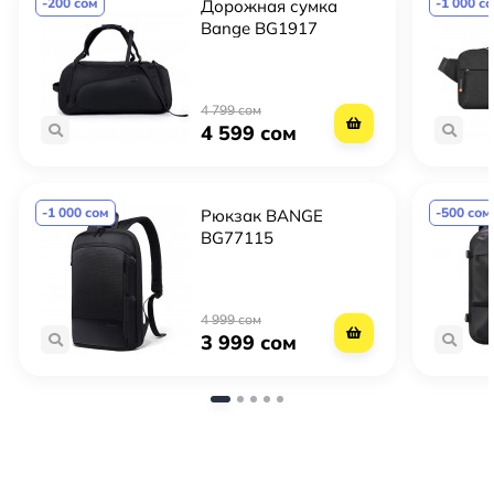
-200 сом
-1 000 с
Дорожная сумка
Bange BG1917
4 799 сом
4 599 сом
-1 000 сом
-500 сом
Рюкзак BANGE
BG77115
Преимущества рюкзака
Bange BG1921
снаружи:
4 999 сом
- Защита от воды – это прочная водоотталкивающая
3 999 сом
ткань Oxford.
- Безопасность в ночное время - это светоотражающие
элементы для прогулок в темное время суток или
поездок на велосипеде.
- Защита от ударов и механических повреждений – это