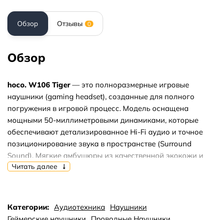
Обзор
Отзывы
0
Обзор
hoco. W106 Tiger
— это полноразмерные игровые
наушники (gaming headset), созданные для полного
погружения в игровой процесс. Модель оснащена
мощными 50-миллиметровыми динамиками, которые
обеспечивают детализированное Hi-Fi аудио и точное
позиционирование звука в пространстве (Surround
Sound). Мягкие амбушюры из качественной экокожи и
Читать далее
регулируемое оголовье гарантируют комфорт во время
многочасовых игровых сессий. Гарнитура оборудована
гибким всенаправленным микрофоном для чистой
передачи голоса и удобным пультом регулировки
Категории:
Аудиотехника
Наушники
громкости на кабеле. Благодаря входящему в комплект
Геймерские наушники
Проводные Наушники