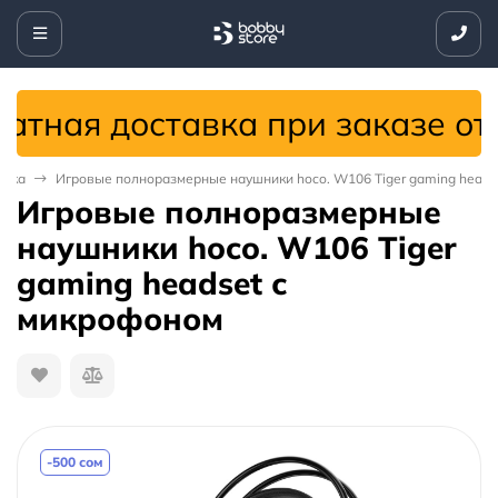
тная доставка при заказе от 4
ника
Игровые полноразмерные наушники hoco. W106 Tiger gaming heads
Игровые полноразмерные
наушники hoco. W106 Tiger
gaming headset с
микрофоном
-500 сом